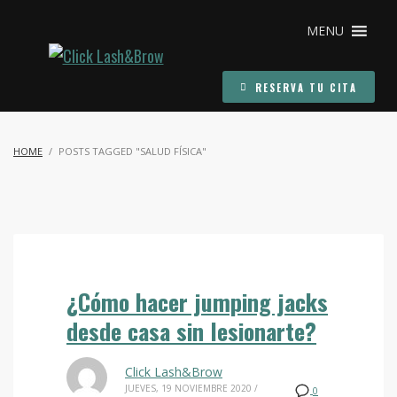
MENU
RESERVA TU CITA
HOME
POSTS TAGGED "SALUD FÍSICA"
¿Cómo hacer jumping jacks
desde casa sin lesionarte?
Click Lash&Brow
JUEVES, 19 NOVIEMBRE 2020
/
0