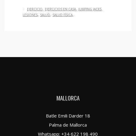
EJERCICIO
EJERCICIOS EN CASA
JUMPING JACKS
LESIONES
SALUD
SALUD FÍSICA
MALLORCA
Batle Emili Darder 18
Palma de Mallorca
Whatsapp:
+34 622 198 490