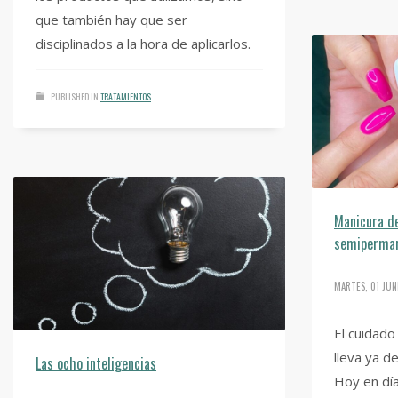
que también hay que ser
disciplinados a la hora de aplicarlos.
PUBLISHED IN
TRATAMIENTOS
Manicura de 
semipermane
MARTES, 01 JUN
El cuidado
lleva ya d
Las ocho inteligencias
Hoy en dí