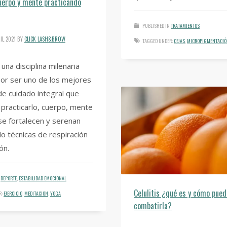
uerpo y mente practicando
PUBLISHED IN
TRATAMIENTOS
IL 2021
BY
CLICK LASH&BROW
TAGGED UNDER:
CEJAS
,
MICROPIGMENTACI
una disciplina milenaria
or ser uno de los mejores
e cuidado integral que
l practicarlo, cuerpo, mente
 se fortalecen y serenan
o técnicas de respiración
ón.
DEPORTE
,
ESTABILIDAD EMOCIONAL
Celulitis ¿qué es y cómo pue
R:
EJERCICIO
,
MEDITACION
,
YOGA
combatirla?