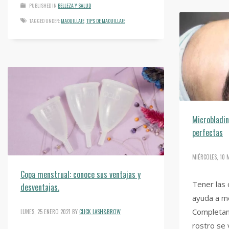
PUBLISHED IN
BELLEZA Y SALUD
TAGGED UNDER:
MAQUILLAJE
,
TIPS DE MAQUILLAJE
Microbladin
perfectas
MIÉRCOLES, 10 
Copa menstrual: conoce sus ventajas y
Tener las 
desventajas.
ayuda a me
Completan 
LUNES, 25 ENERO 2021
BY
CLICK LASH&BROW
rostro se