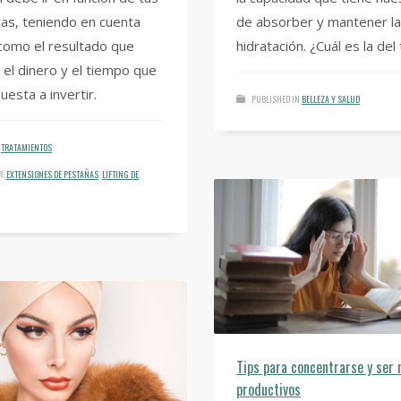
as, teniendo en cuenta
de absorber y mantener la
como el resultado que
hidratación. ¿Cuál es la del
el dinero y el tiempo que
uesta a invertir.
PUBLISHED IN
BELLEZA Y SALUD
TRATAMIENTOS
R:
EXTENSIONES DE PESTAÑAS
,
LIFTING DE
Tips para concentrarse y ser
productivos