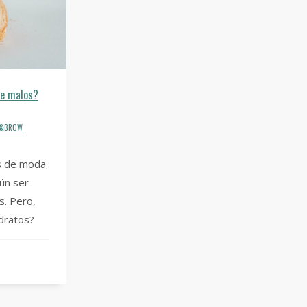
te malos?
SH&BROW
as de moda
ún ser
s. Pero,
idratos?