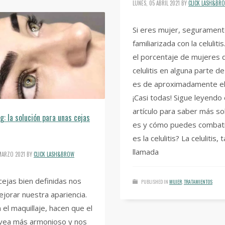
LUNES, 05 ABRIL 2021
BY
CLICK LASH&BR
Si eres mujer, segurament
familiarizada con la celuliti
el porcentaje de mujeres 
celulitis en alguna parte d
es de aproximadamente e
¡Casi todas! Sigue leyendo
artículo para saber más s
g: la solución para unas cejas
es y cómo puedes combati
es la celulitis? La celulitis,
llamada
MARZO 2021
BY
CLICK LASH&BROW
cejas bien definidas nos
PUBLISHED IN
MUJER
,
TRATAMIENTOS
jorar nuestra apariencia.
el maquillaje, hacen que el
 vea más armonioso y nos