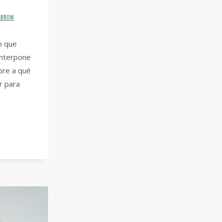
H&BROW
o que
interpone
bre a qué
r para