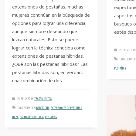
extensiones de pestañas, muchas
expectativ
mujeres continúan en la búsqueda de
aspectos 
opciones para lograr una diferencia,
busques o 
aunque siempre deseando que
estés disp
luzcan naturales. Esto se puede
lograr con la técnica conocida como
PUBLISHED IN
extensiones de pestañas híbridas.
TAGGED UNDE
¿Qué son las pestañas híbridas? Las
PESTAÑAS
pestañas híbridas son, en verdad,
una combinación de dos
PUBLISHED IN
TRATAMIENTOS
TAGGED UNDER:
BARCELONA
,
EXTENSIONES DE PESTAÑAS
,
IBIZA
,
PALMA DE MALLORCA
,
PESTAÑAS