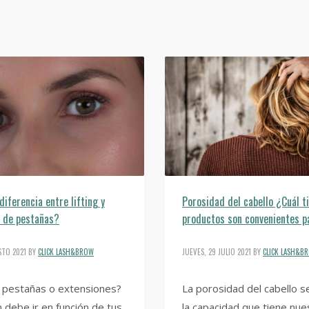
diferencia entre lifting y
Porosidad del cabello ¿Cuál t
s de pestañas?
productos son convenientes p
STO 2021
BY
CLICK LASH&BROW
JUEVES, 29 JULIO 2021
BY
CLICK LASH&B
e pestañas o extensiones?
La porosidad del cabello s
n debe ir en función de tus
la capacidad que tiene nue