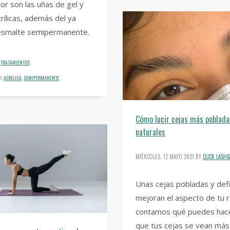
ror son las uñas de gel y
crílicas, además del ya
esmalte semipermanente.
TRATAMIENTOS
R:
ACRILICA
,
SEMIPERMANENTE
Cómo lucir cejas más poblada
naturales
MIÉRCOLES, 12 MAYO 2021
BY
CLICK LAS
Unas cejas pobladas y def
mejoran el aspecto de tu r
contamos qué puedes hac
que tus cejas se vean más