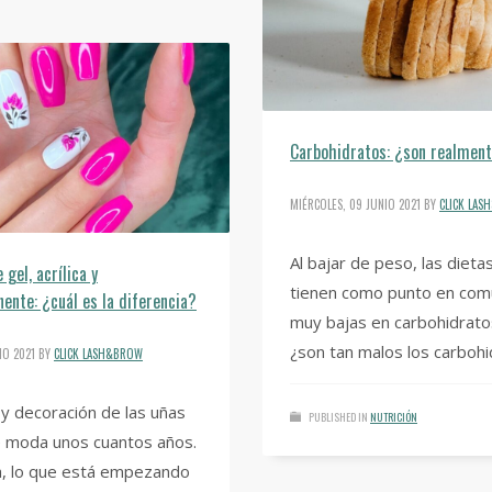
Carbohidratos: ¿son realmen
MIÉRCOLES, 09 JUNIO 2021
BY
CLICK LA
Al bajar de peso, las diet
gel, acrílica y
tienen como punto en com
nte: ¿cuál es la diferencia?
muy bajas en carbohidrato
¿son tan malos los carboh
IO 2021
BY
CLICK LASH&BROW
 y decoración de las uñas
PUBLISHED IN
NUTRICIÓN
e moda unos cuantos años.
a, lo que está empezando