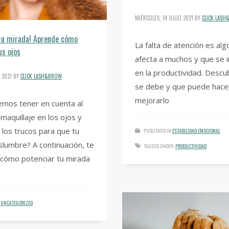
MIÉRCOLES, 14 JULIO 2021
BY
CLICK LAS
tu mirada! Aprende cómo
La falta de atención es alg
us ojos
afecta a muchos y que se 
en la productividad. Descu
 2021
BY
CLICK LASH&BROW
se debe y que puede hace
mejorarlo
mos tener en cuenta al
 maquillaje en los ojos y
 los trucos para que tu
PUBLISHED IN
ESTABILIDAD EMOCIONAL
lumbre? A continuación, te
TAGGED UNDER:
PRODUCTIVIDAD
cómo potenciar tu mirada
UNCATEGORIZED