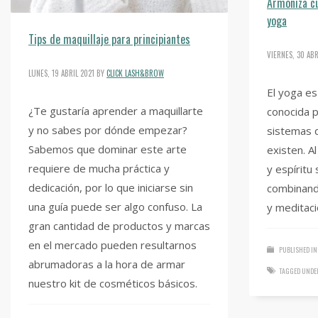
Armoniza c
yoga
Tips de maquillaje para principiantes
VIERNES, 30 ABR
LUNES, 19 ABRIL 2021
BY
CLICK LASH&BROW
El yoga es 
¿Te gustaría aprender a maquillarte
conocida p
y no sabes por dónde empezar?
sistemas d
Sabemos que dominar este arte
existen. A
requiere de mucha práctica y
y espíritu
dedicación, por lo que iniciarse sin
combinand
una guía puede ser algo confuso. La
y meditaci
gran cantidad de productos y marcas
en el mercado pueden resultarnos
PUBLISHED IN
abrumadoras a la hora de armar
TAGGED UNDE
nuestro kit de cosméticos básicos.