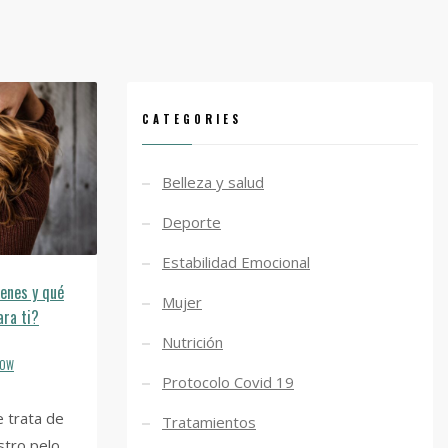
CATEGORIES
Belleza y salud
Deporte
Estabilidad Emocional
ienes y qué
Mujer
ara ti?
Nutrición
ROW
Protocolo Covid 19
e trata de
Tratamientos
stro pelo