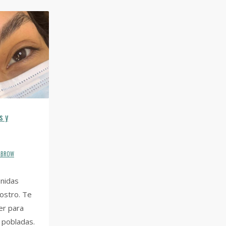
s y
H&BROW
inidas
ostro. Te
er para
 pobladas.