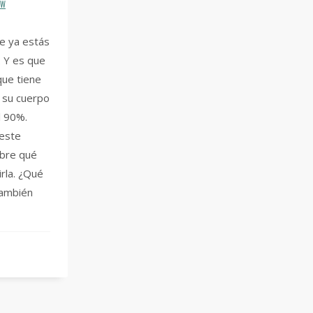
OW
e ya estás
s. Y es que
que tiene
e su cuerpo
l 90%.
 este
obre qué
rla. ¿Qué
 también