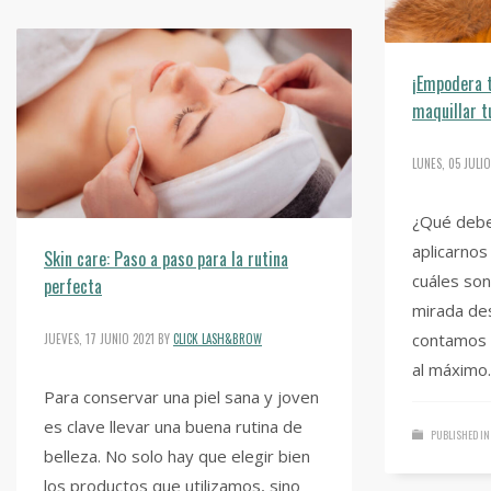
¡Empodera 
maquillar t
LUNES, 05 JULIO
¿Qué debe
aplicarnos
Skin care: Paso a paso para la rutina
cuáles son
perfecta
mirada des
contamos 
JUEVES, 17 JUNIO 2021
BY
CLICK LASH&BROW
al máximo.
Para conservar una piel sana y joven
es clave llevar una buena rutina de
PUBLISHED IN
belleza. No solo hay que elegir bien
los productos que utilizamos, sino