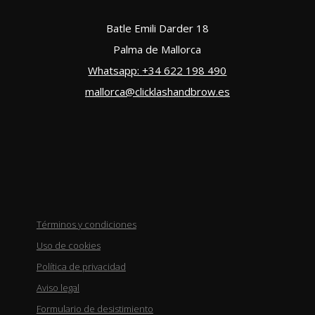
Batle Emili Darder 18
Palma de Mallorca
Whatsapp:
+34 622 198 490
mallorca@clicklashandbrow.es
Términos y condiciones
Uso de cookies
Política de privacidad
Aviso legal
Formulario de desistimiento