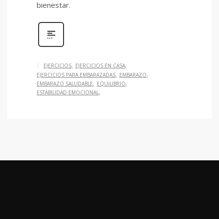
bienestar.
EJERCICIOS
EJERCICIOS EN CASA
EJERCICIOS PARA EMBARAZADAS
EMBARAZO
EMBARAZO SALUDABLE
EQUILIBRIO
ESTABILIDAD EMOCIONAL